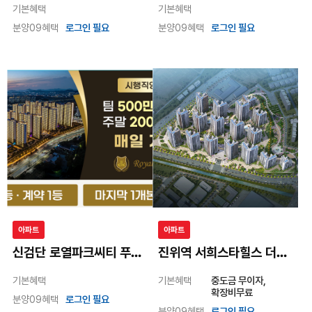
앙사나 레지던스 여의도 서울
일산 더 센트럴
기본혜택
기본혜택
분양09혜택
로그인 필요
분양09혜택
로그인 필요
아파트
아파트
신검단 로열파크씨티 푸르지오
진위역 서희스타힐스 더파크뷰