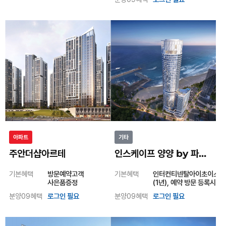
기본혜택
기본혜택
중도금 무이자,
확장비무료
분양09혜택
로그인 필요
분양09혜택
로그인 필요
아파트
기타
주안더샵아르테
인스케이프 양양 by 파르나스
기본혜택
방문예약고객
기본혜택
인터컨티넨탈아이초이스멤
사은품증정
(1년), 예약 방문 등록시
와인제공(소진시까지)
분양09혜택
로그인 필요
분양09혜택
로그인 필요