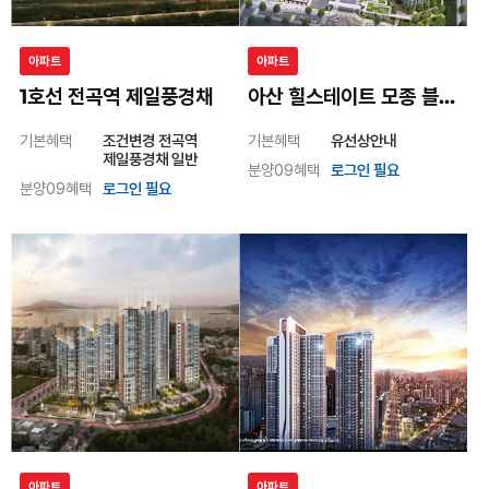
아파트
아파트
1호선 전곡역 제일풍경채
아산 힐스테이트 모종 블랑루체
기본혜택
조건변경 전곡역
기본혜택
유선상안내
제일풍경채 일반
분양09혜택
로그인 필요
분양09혜택
로그인 필요