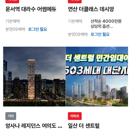
아파트
아파트
운서역 대라수 어썸에듀
연산 더클래스 데시앙
기본혜택
기본혜택
선착순 4000만원
상당의 옵션
분양09혜택
로그인 필요
무상제공
분양09혜택
로그인 필요
기타
아파트