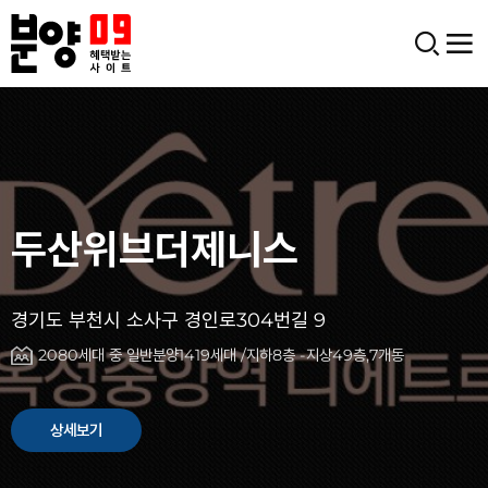
양주 옥정중앙역 대방
디에트르
경기 양주시 옥정동 949-1
아파트 2,807세대 / 오피스텔 853실 49층 옥정호수공원뷰
상세보기