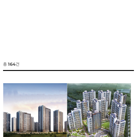
총
164
건