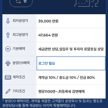
평
최저분양가
39,000 만원
최고분양가
47,664 만원
기본혜택
세금관련 상담,실입주 및 투자자 로얄호실 상담
분양09혜택
로그인 필요
계약조건
계약금 10% / 중도금 10% / 잔금 80%
기타조건
평당1100만~,취등록세 감면혜택
* 분양09 혜택이란, 계약을 체결한 고객들이 분양회사 및 팀과는 별도로
분양상담사를 통해 제공받는 마지막 특별혜택입니다.