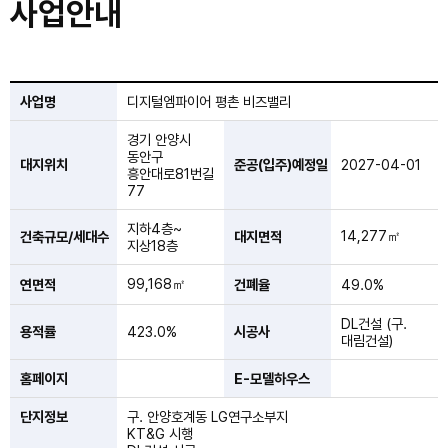
사업안내
사업명
디지털엠파이어 평촌 비즈밸리
경기 안양시
동안구
대지위치
준공(입주)예정일
2027-04-01
흥안대로81번길
77
지하4층~
14,277㎡
건축규모/세대수
대지면적
지상18층
99,168㎡
연면적
건폐율
49.0%
DL건설 (구.
용적률
423.0%
시공사
대림건설)
홈페이지
E-모델하우스
단지정보
구. 안양호계동 LG연구소부지
KT&G 시행