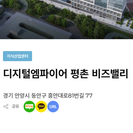
지식산업센터
디지털엠파이어 평촌 비즈밸리
경기 안양시 동안구 흥안대로81번길 77
공유