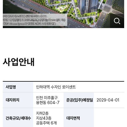
사업안내
사업명
인하대역 수자인 로이센트
인천 미추홀구
대지위치
준공(입주)예정일
2029-04-01
용현동 604-7
지하2층
건축규모/세대수
지상43층
대지면적
공동주택 6개