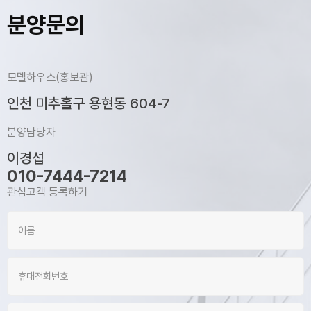
분양문의
모델하우스(홍보관)
인천 미추홀구 용현동 604-7
분양담당자
이경섭
010-7444-7214
관심고객 등록하기