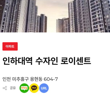
아파트
인하대역 수자인 로이센트
인천 미추홀구 용현동 604-7
공유