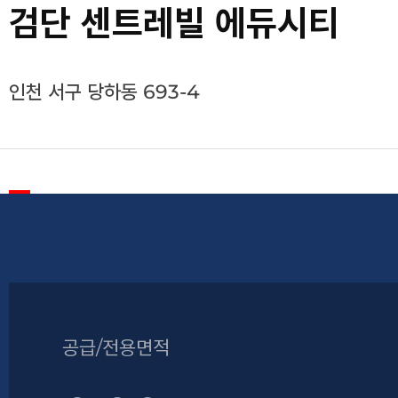
검단 센트레빌 에듀시티
인천 서구 당하동 693-4
공급/전용면적